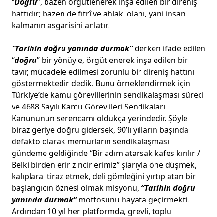
“
Doğru
”, bazen örgütlenerek inşa edilen bir direniş
hattıdır; bazen de fıtrî ve ahlaki olanı, yani insan
kalmanın asgarisini anlatır.
“Tarihin doğru yanında durmak”
derken ifade edilen
“
doğru
” bir yönüyle, örgütlenerek inşa edilen bir
tavır, mücadele edilmesi zorunlu bir direniş hattını
göstermektedir dedik. Bunu örneklendirmek için
Türkiye’de kamu görevlilerinin sendikalaşması süreci
ve 4688 Sayılı Kamu Görevlileri Sendikaları
Kanununun serencamı oldukça yerindedir. Şöyle
biraz geriye doğru gidersek, 90’lı yılların başında
defakto olarak memurların sendikalaşması
gündeme geldiğinde “Bir adım atarsak kafes kırılır /
Belki birden erir zincirlerimiz” şiarıyla öne düşmek,
kalıplara itiraz etmek, deli gömleğini yırtıp atan bir
başlangıcın öznesi olmak misyonu,
“Tarihin doğru
yanında durmak”
mottosunu hayata geçirmekti.
Ardından 10 yıl her platformda, grevli, toplu