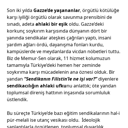
Son iki yılda
Gazze’de yaşananlar
, örgütlü kötülüğe
karşı iyiliği örgütlü olarak savunma prensibini de
sınadı, adeta
ahlaki bir eşik
oldu. Gazze’deki
korkunç soykırım karşısında dünyanın dört bir
yanında sendikalar ateşkes çağrıları yaptı, insani
yardım ağları ördü, dayanışma fonları kurdu,
kampüslerde ve meydanlarda vicdan nöbetleri tuttu.
Biz de Memur-Sen olarak, 11 hizmet kolumuzun
tamamıyla Türkiye’deki hemen her zeminde
soykırıma karşı mücadelenin ana öznesi olduk. Bir
yandan
“Sendikanın Filistin’le ne işi var?”
diyenlere
sendikacılığın ahlaki ufku
nu anlattık; öte yandan
toplumsal direniş hattının inşasında sorumluluk
üstlendik.
Bu süreçte Türkiye’de bazı eğitim sendikalarının hal-i
pür-melali ise utanç vesikası oldu. İdeolojik
saplantılarla örgütlenen, toplumsal duyarlılık