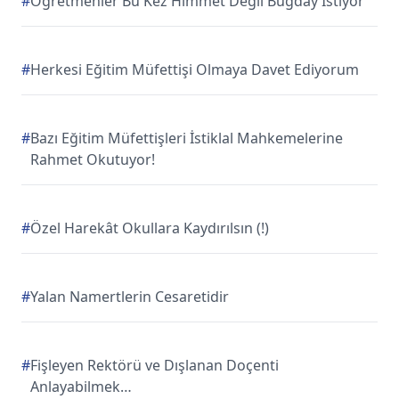
#
Öğretmenler Bu Kez Himmet Değil Buğday İstiyor
#
Herkesi Eğitim Müfettişi Olmaya Davet Ediyorum
#
Bazı Eğitim Müfettişleri İstiklal Mahkemelerine
Rahmet Okutuyor!
#
Özel Harekât Okullara Kaydırılsın (!)
#
Yalan Namertlerin Cesaretidir
#
Fişleyen Rektörü ve Dışlanan Doçenti
Anlayabilmek…