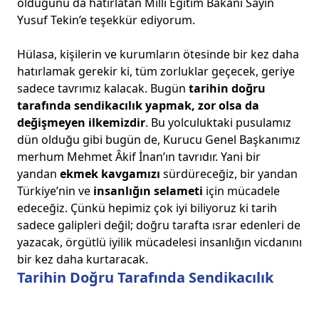
olduğunu da hatırlatan Milli Eğitim Bakanı Sayın
Yusuf Tekin’e teşekkür ediyorum.
Hülasa, kişilerin ve kurumların ötesinde bir kez daha
hatırlamak gerekir ki, tüm zorluklar geçecek, geriye
sadece tavrımız kalacak. Bugün
tarihin doğru
tarafında sendikacılık yapmak, zor olsa da
değişmeyen ilkemizdir
. Bu yolculuktaki pusulamız
dün olduğu gibi bugün de, Kurucu Genel Başkanımız
merhum Mehmet Âkif İnan’ın tavrıdır. Yani bir
yandan
ekmek kavgamızı
sürdüreceğiz, bir yandan
Türkiye’nin ve
insanlığın selameti
için mücadele
edeceğiz. Çünkü hepimiz çok iyi biliyoruz ki tarih
sadece galipleri değil; doğru tarafta ısrar edenleri de
yazacak, örgütlü iyilik mücadelesi insanlığın vicdanını
bir kez daha kurtaracak.
Tarihin Doğru Tarafında Sendikacılık