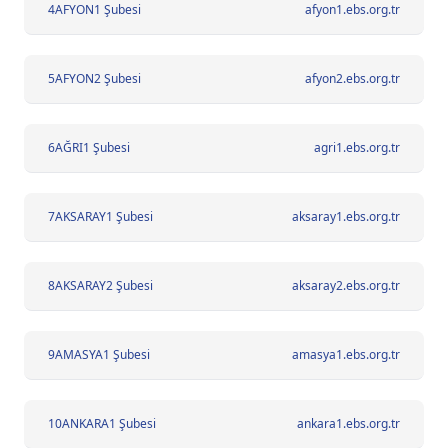
4
AFYON1 Şubesi
afyon1.ebs.org.tr
5
AFYON2 Şubesi
afyon2.ebs.org.tr
6
AĞRI1 Şubesi
agri1.ebs.org.tr
7
AKSARAY1 Şubesi
aksaray1.ebs.org.tr
8
AKSARAY2 Şubesi
aksaray2.ebs.org.tr
9
AMASYA1 Şubesi
amasya1.ebs.org.tr
10
ANKARA1 Şubesi
ankara1.ebs.org.tr