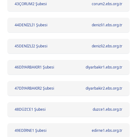
43
ÇORUM2 Şubesi
corum2.ebs.org.tr
44
DENİZLİ1 Şubesi
denizli1.ebs.org.tr
45
DENİZLİ2 Şubesi
denizli2.ebs.org.tr
46
DİYARBAKIR1 Şubesi
diyarbakir1.ebs.org.tr
47
DİYARBAKIR2 Şubesi
diyarbakir2.ebs.org.tr
48
DÜZCE1 Şubesi
duzce1.ebs.org.tr
49
EDİRNE1 Şubesi
edirne1.ebs.org.tr