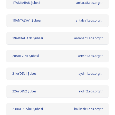
17
ANKARA8 Şubesi
ankara8.ebs.org.tr
18
ANTALYA1 Şubesi
antalya1.ebs.org.tr
19
ARDAHAN1 Şubesi
ardahan1.ebs.org.tr
20
ARTVİN1 Şubesi
artvin1.ebs.org.tr
21
AYDIN1 Şubesi
aydin1.ebs.org.tr
22
AYDIN2 Şubesi
aydin2.ebs.org.tr
23
BALIKESİR1 Şubesi
balikesir1.ebs.org.tr