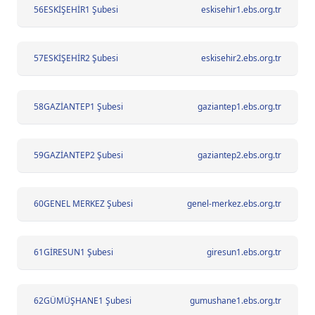
56
ESKİŞEHİR1 Şubesi
eskisehir1.ebs.org.tr
57
ESKİŞEHİR2 Şubesi
eskisehir2.ebs.org.tr
58
GAZİANTEP1 Şubesi
gaziantep1.ebs.org.tr
59
GAZİANTEP2 Şubesi
gaziantep2.ebs.org.tr
60
GENEL MERKEZ Şubesi
genel-merkez.ebs.org.tr
61
GİRESUN1 Şubesi
giresun1.ebs.org.tr
62
GÜMÜŞHANE1 Şubesi
gumushane1.ebs.org.tr