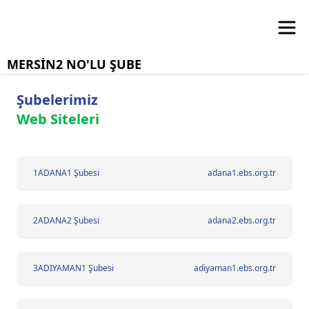
MERSİN2 NO'LU ŞUBE
Şubelerimiz
Web Siteleri
1
ADANA1 Şubesi
adana1.ebs.org.tr
2
ADANA2 Şubesi
adana2.ebs.org.tr
3
ADIYAMAN1 Şubesi
adiyaman1.ebs.org.tr