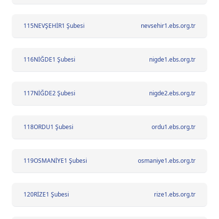
115
NEVŞEHİR1 Şubesi
nevsehir1.ebs.org.tr
116
NİĞDE1 Şubesi
nigde1.ebs.org.tr
117
NİĞDE2 Şubesi
nigde2.ebs.org.tr
118
ORDU1 Şubesi
ordu1.ebs.org.tr
119
OSMANİYE1 Şubesi
osmaniye1.ebs.org.tr
120
RİZE1 Şubesi
rize1.ebs.org.tr