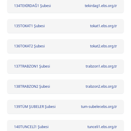
134
TEKİRDAĞ1 Şubesi
tekirdag1.ebs.org.tr
135
TOKAT1 Şubesi
tokat1.ebs.org.tr
136
TOKAT2 Şubesi
tokat2.ebs.org.tr
137
TRABZON1 Şubesi
trabzon1.ebs.org.tr
138
TRABZON2 Şubesi
trabzon2.ebs.org.tr
139
TÜM ŞUBELER Şubesi
tum-subeler.ebs.org.tr
140
TUNCELİ1 Şubesi
tunceli1.ebs.org.tr