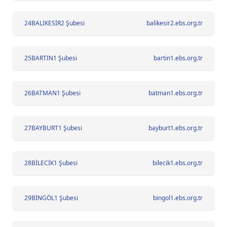
24
BALIKESİR2 Şubesi
balikesir2.ebs.org.tr
25
BARTIN1 Şubesi
bartin1.ebs.org.tr
26
BATMAN1 Şubesi
batman1.ebs.org.tr
27
BAYBURT1 Şubesi
bayburt1.ebs.org.tr
28
BİLECİK1 Şubesi
bilecik1.ebs.org.tr
29
BİNGÖL1 Şubesi
bingol1.ebs.org.tr