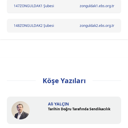
147
ZONGULDAK1 Şubesi
zonguldak1.ebs.org.tr
148
ZONGULDAK2 Şubesi
zonguldak2.ebs.org.tr
Köşe Yazıları
Ali YALÇIN
Tarihin Doğru Tarafında Sendikacılık