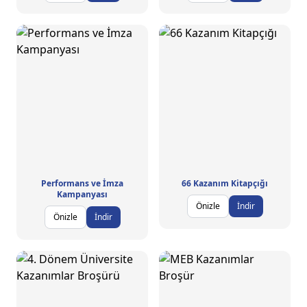
Performans ve İmza
66 Kazanım Kitapçığı
Kampanyası
Önizle
İndir
Önizle
İndir