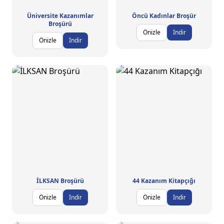
Üniversite Kazanımlar
Öncü Kadınlar Broşür
Broşürü
Önizle
İndir
Önizle
İndir
İLKSAN Broşürü
44 Kazanım Kitapçığı
Önizle
İndir
Önizle
İndir