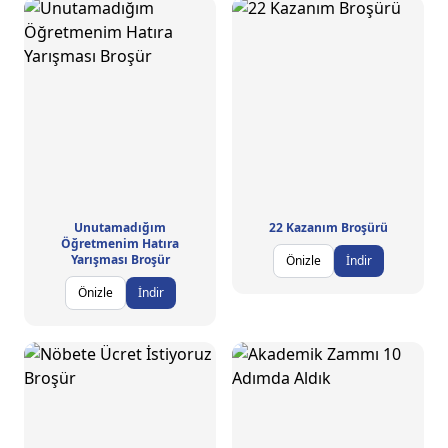
Unutamadığım
22 Kazanım Broşürü
Öğretmenim Hatıra
Yarışması Broşür
Önizle
İndir
Önizle
İndir